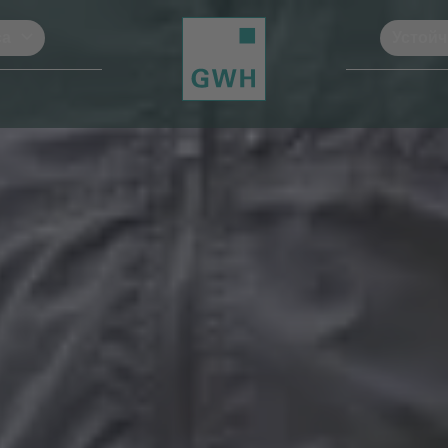
са
Устойч