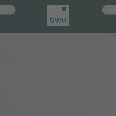
esse
Durab