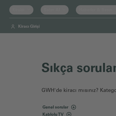
Kiralık
Satın Al
Haberler & Basın
Kiracı Girişi
Navigasyon
İçindekiler
Altbilgi
Sıkça sorulan
GWH'de kiracı mısınız? Kategor
Genel sorular
Kablolu TV