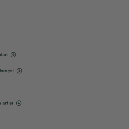
ları
ğişmesi
 artışı