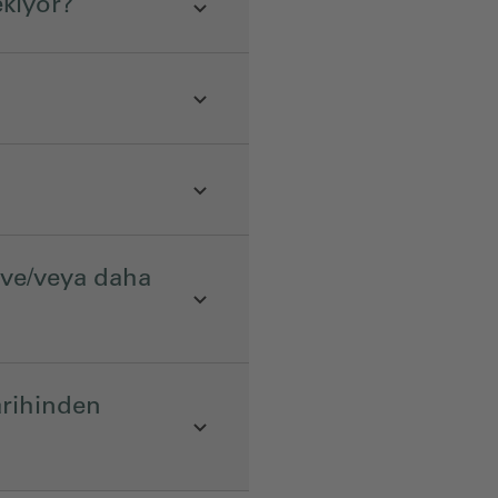
kiyor?
 ve/veya daha
arihinden