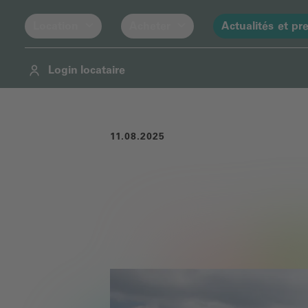
Location
Acheter
Actualités et pr
Login locataire
Navigation
Contenu
Pied de page
11.08.2025