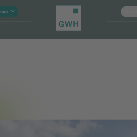
esse
Durab