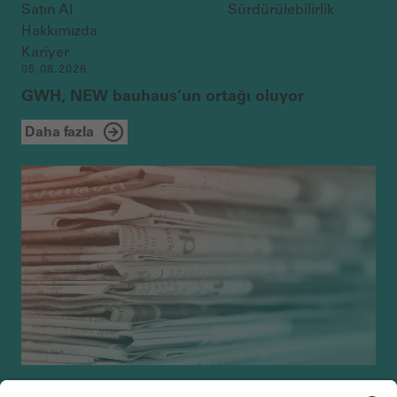
Satın Al
Sürdürülebilirlik
Hakkımızda
Kariyer
05.08.2026
GWH, NEW bauhaus’un ortağı oluyor
Daha fazla