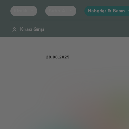
Kiralık
Satın Al
Haberler & Basın
Kiracı Girişi
Navigasyon
İçindekiler
Altbilgi
28.08.2025