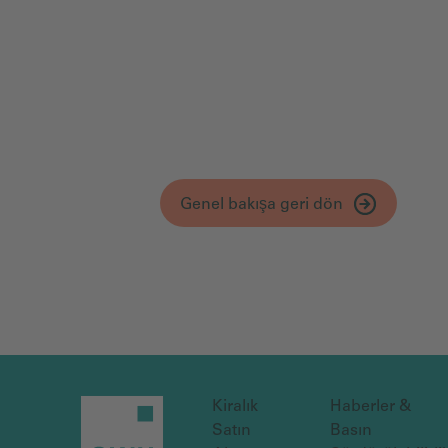
Genel bakışa geri dön
Kiralık
Haberler &
Satın
Basın